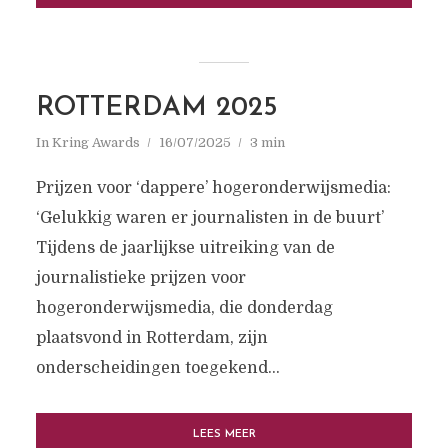
journalistieke nieuwsmedia binnen
universiteiten en hogescholen. Wij staan
voor kwaliteit, onafhankelijkheid en
solidariteit in de
ROTTERDAM 2025
hogeronderwijsjournalistiek.
In
Kring Awards
16/07/2025
3 min
Prijzen voor ‘dappere’ hogeronderwijsmedia:
‘Gelukkig waren er journalisten in de buurt’
Tijdens de jaarlijkse uitreiking van de
journalistieke prijzen voor
hogeronderwijsmedia, die donderdag
plaatsvond in Rotterdam, zijn
onderscheidingen toegekend...
LEES MEER