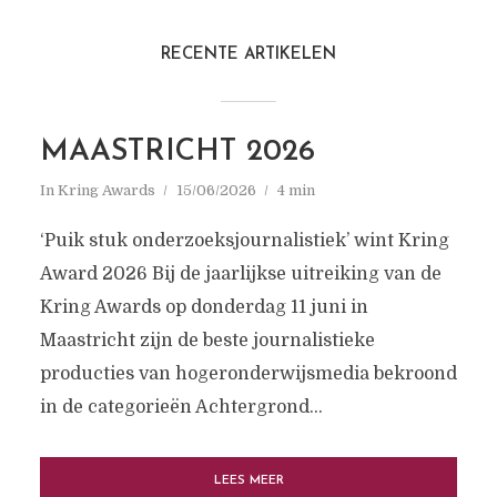
RECENTE ARTIKELEN
MAASTRICHT 2026
In
Kring Awards
15/06/2026
4 min
‘Puik stuk onderzoeksjournalistiek’ wint Kring
Award 2026 Bij de jaarlijkse uitreiking van de
Kring Awards op donderdag 11 juni in
Maastricht zijn de beste journalistieke
DE KRING VAN
producties van hogeronderwijsmedia bekroond
HOGERONDERWIJSMEDIA
in de categorieën Achtergrond...
De Kring van Hogeronderwijsmedia is het
samenwerkingsverband van onafhankelijke
LEES MEER